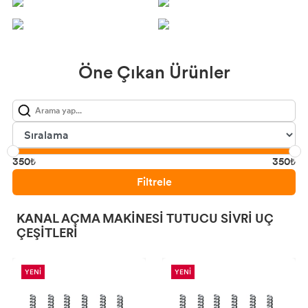
Rothenberger Akustik Dinleme Cihazı
Rothenberger Termal Kameralar
Öne Çıkan Ürünler
Rothenberger P75 Eco Kaynak Makinesı
350₺
350₺
Filtrele
KANAL AÇMA MAKINESI TUTUCU SIVRI UÇ
ÇEŞITLERI
YENİ
YENİ