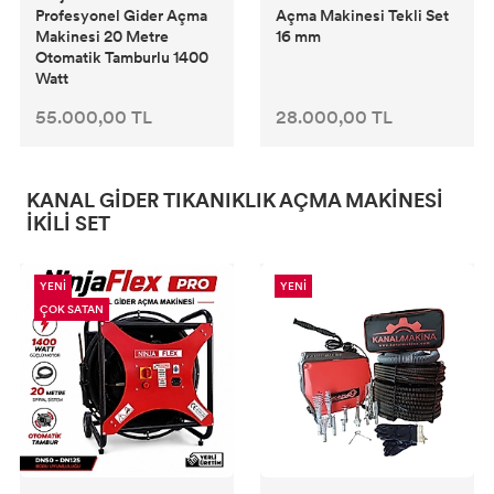
Profesyonel Gider Açma
Açma Makinesi Tekli Set
Makinesi 20 Metre
16 mm
Otomatik Tamburlu 1400
Watt
55.000,00 TL
28.000,00 TL
KANAL GIDER TIKANIKLIK AÇMA MAKINESI
İKILI SET
YENİ
YENİ
ÇOK SATAN