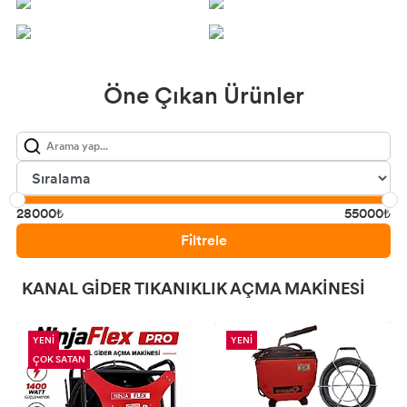
Rothenberger Akustik Dinleme Cihazı
Rothenberger Termal Kameralar
Öne Çıkan Ürünler
Rothenberger P75 Eco Kaynak Makinesı
28000₺
55000₺
Filtrele
KANAL GIDER TIKANIKLIK AÇMA MAKINESI
YENİ
YENİ
ÇOK SATAN