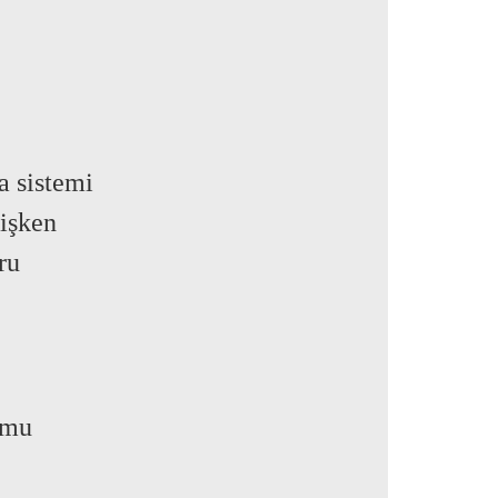
a sistemi
ğişken
ru
umu