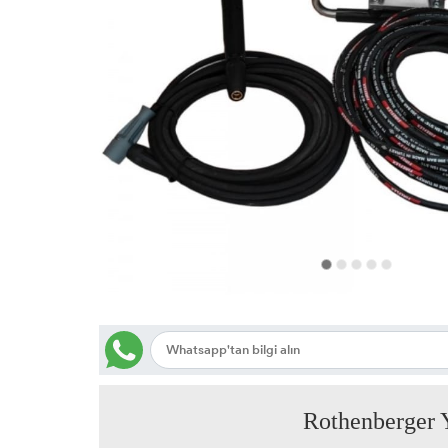
Rothenberger Akustik Dinleme Cihazı
Rothenberger Termal Kameralar
Rothenberger P75 Eco Kaynak Makinesı
Rothenberger Y