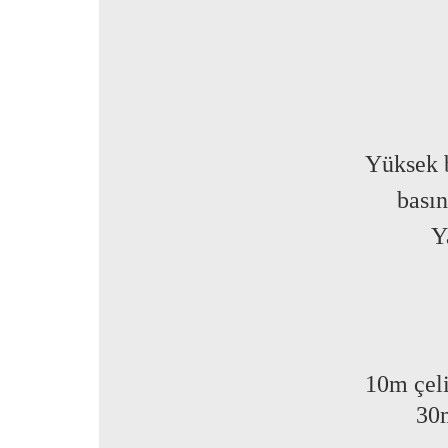
Yüksek b
basın
Y
10m çel
30m