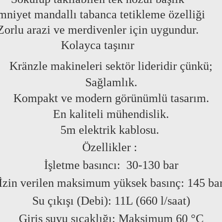
mniyet mandallı tabanca tetikleme özelliği
Zorlu arazi ve merdivenler için uygundur.
Kolayca taşınır
Kränzle makineleri sektör lideridir çünkü;
Sağlamlık.
Kompakt ve modern görünümlü tasarım.
En kaliteli mühendislik.
5m elektrik kablosu.
Özellikler
:
İşletme basıncı:
30-130 bar
İzin verilen maksimum yüksek basınç:
1
45 ba
Su çıkışı
(Debi):
11L (660 l/saat)
Giriş suyu sıcaklığı:
Maksimum 60 °C